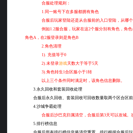
合服处理规则：
1.同一账号下在多服都拥有角色
合服后玩家登陆还是从合服前的入口登陆，从哪个
例如1.2服合服，玩家在这2个服分别有角色，角色名
角色A，在2服登录则是角色B
2.角色清理
1). 充值等于0
2).未登录
游戏
天数大于等于5天
3).角色转生1合区服小于1转
以上三个条件同时满足时，该角色信息删除。
3.永久回收和套装回收处理
合服后永久回收、套装回收可回收数量取两个区合区前
4.沙城争霸处理
合服后沙巴克归属清空，合服后第3天可以攻城。
5.排行榜信息
合服后所有排行榜信息将清空重置，排行根据合服后玩