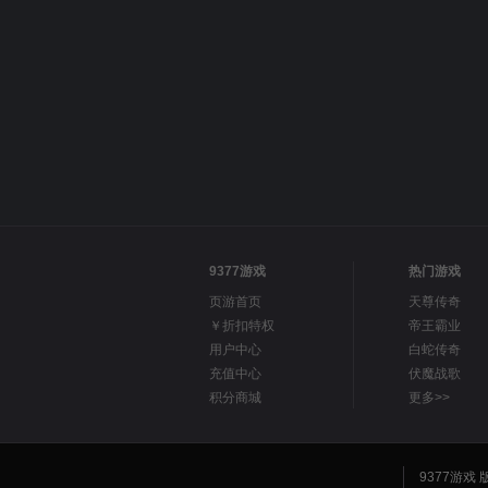
9377游戏
热门游戏
页游首页
天尊传奇
￥折扣特权
帝王霸业
用户中心
白蛇传奇
充值中心
伏魔战歌
积分商城
更多>>
9377游戏