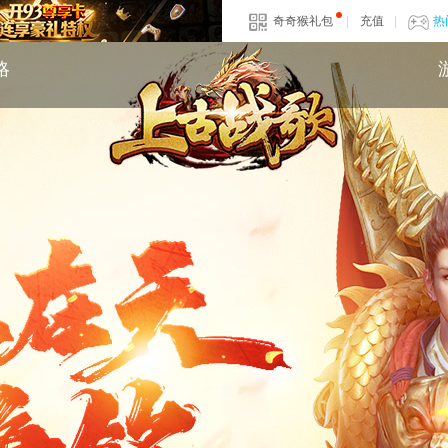
奇奇猴礼包
|
充值
|
热
略