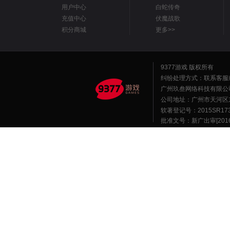
用户中心
白蛇传奇
充值中心
伏魔战歌
积分商城
更多>>
9377游戏 版权所有
纠纷处理方式：联系客服
广州玖叁网络科技有限公
公司地址：广州市天河区东莞庄路
软著登记号：2015SR1
批准文号：新广出审[2016]