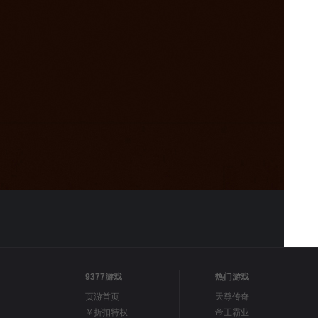
9377游戏
热门游戏
页游首页
天尊传奇
￥折扣特权
帝王霸业