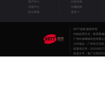
用户中心
白蛇传奇
充值中心
伏魔战歌
积分商城
更多>>
9377游戏 版权所有
纠纷处理方式：联系客服
广州玖叁网络科技有限公
公司地址：广州市天河区东莞庄路
软著登记号：2015SR1
批准文号：新广出审[2016]