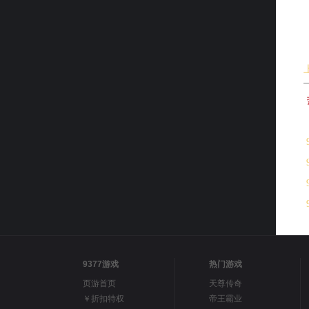
9377游戏
热门游戏
页游首页
天尊传奇
￥折扣特权
帝王霸业