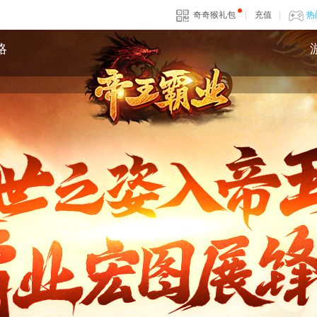
奇奇猴礼包
|
充值
|
热
略