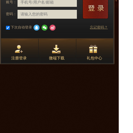
账号：
密码：
下次自动登录
忘记密码？
注册登录
微端下载
礼包中心