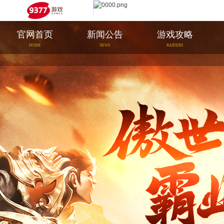
官网首页
新闻公告
游戏攻略
HOME
NEWS
RAIDERS