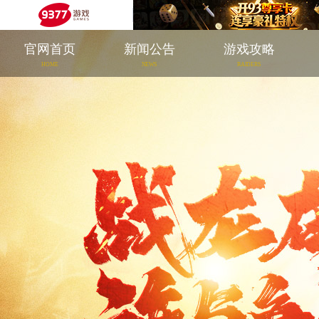
官网首页
新闻公告
游戏攻略
HOME
NEWS
RAIDERS