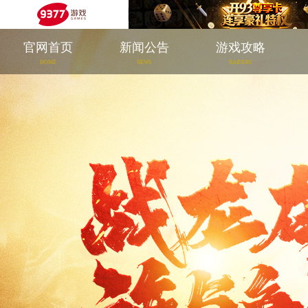
官网首页
新闻公告
游戏攻略
HOME
NEWS
RAIDERS